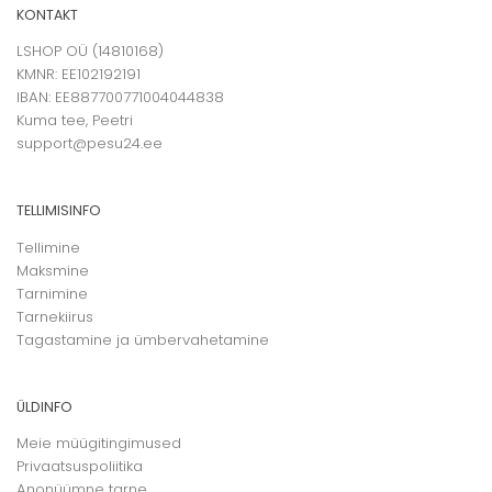
KONTAKT
LSHOP OÜ (14810168)
KMNR: EE102192191
IBAN: EE887700771004044838
Kuma tee, Peetri
support@pesu24.ee
TELLIMISINFO
Tellimine
Maksmine
Tarnimine
Tarnekiirus
Tagastamine ja ümbervahetamine
ÜLDINFO
Meie müügitingimused
Privaatsuspoliitika
Anonüümne tarne