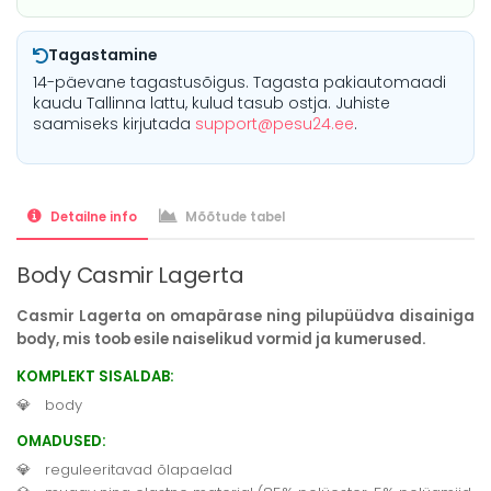
Tagastamine
14-päevane tagastusõigus. Tagasta pakiautomaadi
kaudu Tallinna lattu, kulud tasub ostja. Juhiste
saamiseks kirjutada
support@pesu24.ee
.
Detailne info
Mõõtude tabel
Body Casmir Lagerta
Casmir Lagerta on omapärase ning pilupüüdva disainiga
body, mis toob esile naiselikud vormid ja kumerused.
KOMPLEKT SISALDAB:
body
OMADUSED:
reguleeritavad õlapaelad