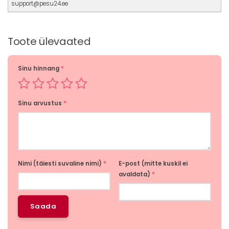
support@pesu24.ee
Toote ülevaated
Sinu hinnang
*
Sinu arvustus
*
Nimi (täiesti suvaline nimi)
*
E-post (mitte kuskil ei
avaldata)
*