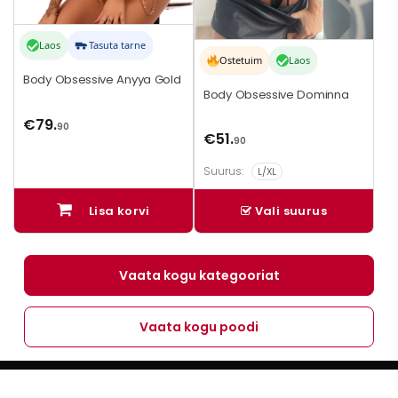
Laos
Tasuta tarne
Ostetuim
Laos
Body Obsessive Anyya Gold
Body Obsessive Dominna
€
79.
90
€
51.
90
Suurus:
L/XL
Lisa korvi
Vali suurus
Vaata kogu kategooriat
Vaata kogu poodi