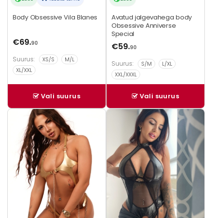
Body Obsessive Vila Blanes
Avatud jalgevahega body
Obsessive Anniverse
Special
€
69.
90
€
59.
90
Suurus:
XS/S
M/L
Suurus:
S/M
L/XL
XL/XXL
XXL/XXXL
Vali suurus
Vali suurus
Sellel
tootel
on
mitu
varianti.
Valikuid
saab
teha
tootelehel.