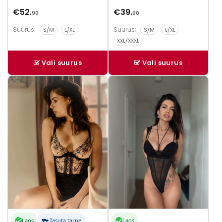
€
52.
€
39.
90
90
Suurus:
Suurus:
S/M
L/XL
S/M
L/XL
XXL/XXXL
Vali suurus
Vali suurus
Sellel
Sellel
tootel
tootel
on
on
mitu
mitu
varianti.
varianti.
Valikuid
Valikuid
saab
saab
teha
teha
tootelehel.
tootelehel.
Laos
Tasuta tarne
Laos