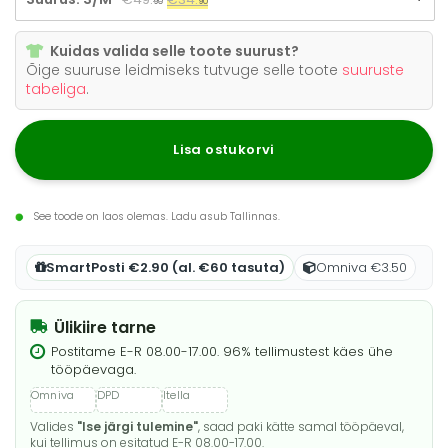
90
90
hind
hind
oli:
on:
Kuidas valida selle toote suurust?
€49.
90
€34.
.
90
.
Õige suuruse leidmiseks tutvuge selle toote
suuruste
tabeliga
.
Lisa ostukorvi
See toode on laos olemas. Ladu asub Tallinnas.
SmartPosti €2.90 (al. €60 tasuta)
Omniva €3.50
Ülikiire tarne
Postitame E-R 08.00-17.00. 96% tellimustest käes ühe
tööpäevaga.
Valides
"Ise järgi tulemine"
, saad paki kätte samal tööpäeval,
kui tellimus on esitatud E-R 08.00-17.00.