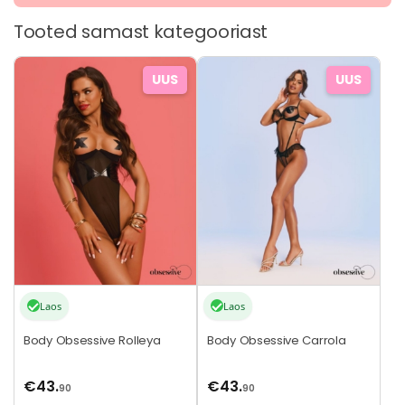
Tooted samast kategooriast
Sellel
Sellel
UUS
UUS
tootel
tootel
on
on
mitu
mitu
varianti.
varianti.
Valikuid
Valikuid
saab
saab
teha
teha
tootelehel.
tootelehel.
Laos
Laos
Body Obsessive Rolleya
Body Obsessive Carrola
€
43.
€
43.
90
90