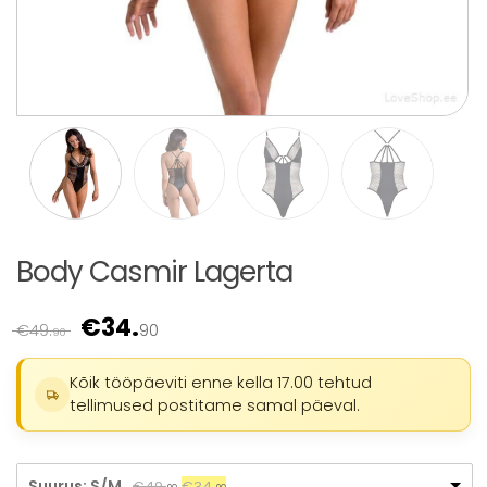
Body Casmir Lagerta
€
34.
Algne
Praegune
€
49.
90
90
hind
hind
oli:
on:
Kõik tööpäeviti enne kella 17.00 tehtud
€49.
90
.
€34.
90
.
tellimused postitame samal päeval.
Suurus: S/M
Algne
Praegune
€
49.
€
34.