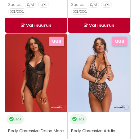
Suurus:
Suurus:
S/M
L/XL
S/M
L/XL
XXL/XXXL
XXL/XXXL
Vali suurus
Vali suurus
Sellel
Sellel
UUS
UUS
tootel
tootel
on
on
mitu
mitu
varianti.
varianti.
Valikuid
Valikuid
saab
saab
teha
teha
tootelehel.
tootelehel.
Laos
Laos
Body Obsessive Deina More
Body Obsessive Addia