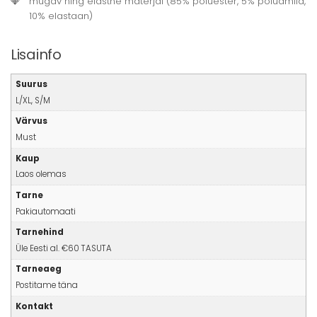
mugav ning elastne materjal (85% polüester, 5% polüamiid,
10% elastaan)
Lisainfo
Suurus
L/XL, S/M
Värvus
Must
Kaup
Laos olemas
Tarne
Pakiautomaati
Tarnehind
Üle Eesti al. €60 TASUTA
Tarneaeg
Postitame täna
Kontakt