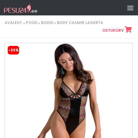
Skip to content
AVALEHT
»
POOD
»
BODID
»
BODY CASMIR LAGERTA
OSTUKORV
-30%