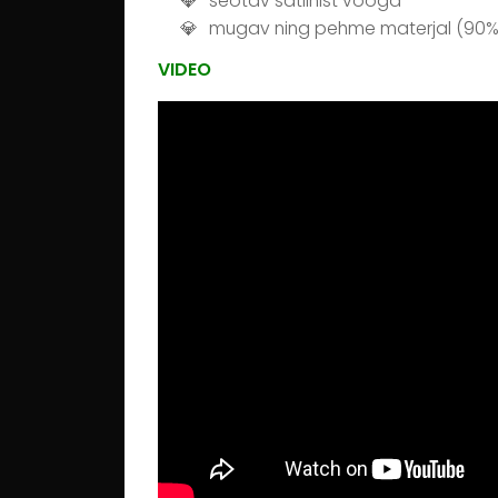
seotav satiinist vööga
mugav ning pehme materjal (90% 
VIDEO