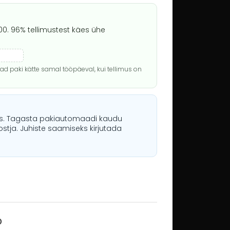
00. 96% tellimustest käes ühe
aad paki kätte samal tööpäeval, kui tellimus on
s. Tagasta pakiautomaadi kaudu
 ostja. Juhiste saamiseks kirjutada
o