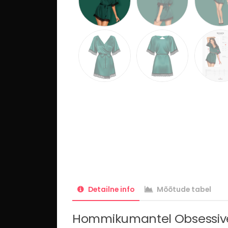
Detailne info
Mõõtude tabel
Hommikumantel Obsessive 