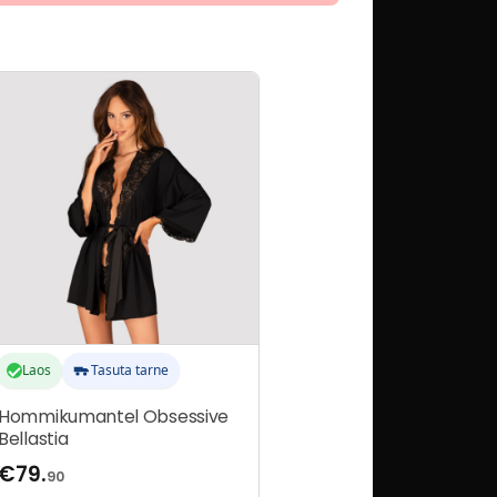
llel
ootel
n
itu
arianti.
alikuid
aab
eha
ootelehel.
Laos
Tasuta tarne
Hommikumantel Obsessive
Bellastia
€
79.
90