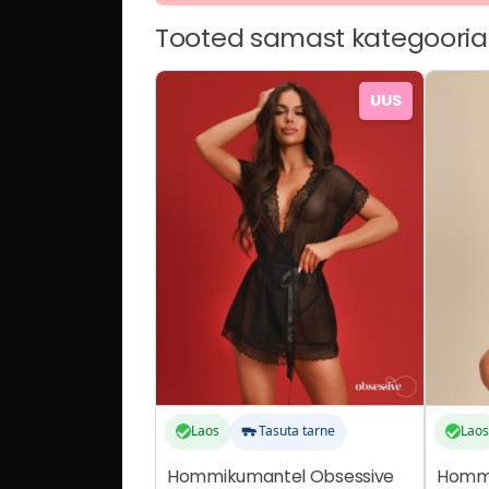
Tooted samast kategooria
Sellel
Sellel
UUS
tootel
tootel
on
on
mitu
mitu
varianti.
varianti
Valikuid
Valikuid
saab
saab
teha
teha
tootelehel.
tootele
Laos
Tasuta tarne
Laos
Hommikumantel Obsessive
Hommi