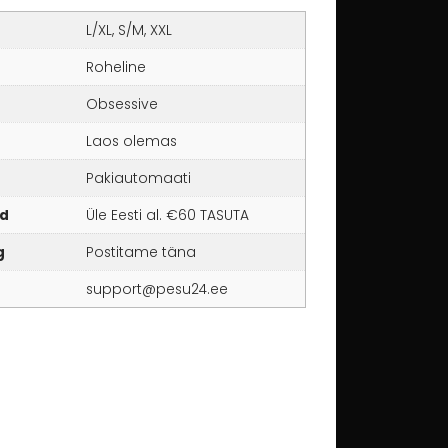
L/XL, S/M, XXL
Roheline
Obsessive
Laos olemas
Pakiautomaati
d
Üle Eesti al. €60 TASUTA
g
Postitame täna
support@pesu24.ee