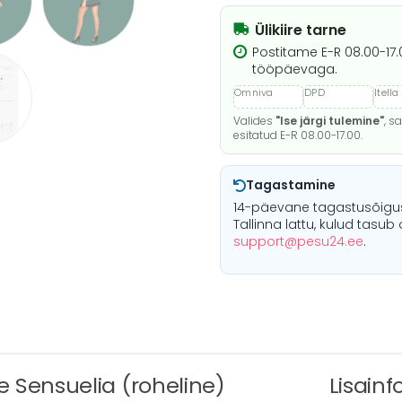
Ülikiire tarne
Postitame E-R 08.00-17.
tööpäevaga.
Valides
"Ise järgi tulemine"
, s
esitatud E-R 08.00-17.00.
Tagastamine
14-päevane tagastusõigu
Tallinna lattu, kulud tasub
support@pesu24.ee
.
Sensuelia (roheline)
Lisainf