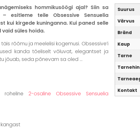
janägemiseks hommikusöögi ajal? Siin sa
Suurus
 – esitleme teile Obsessive Sensuelia
Värvus
t kui kirgede kuninganna. Kui paned selle
 vaid süles hoida.
Bränd
 täis rõõmu ja meelelisi kogemusi. Obsessive’i
Kaup
tused kanda tõeliselt võluvat, elegantset ja
Tarne
htu jõuab, seda põnevam sa oled …
Tarnehin
Tarneae
Kontakt
u roheline
2-osaline Obsessive Sensuelia
t kangast