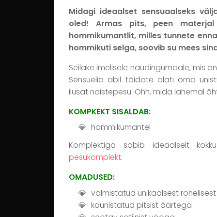
Midagi ideaalset sensuaalseks väl
oled! Armas pits, peen materjal
hommikumantlit, milles tunnete ennas
hommikuti selga, soovib su mees sind
Seilake imelisele naudingumaale, mis on
Sensuelia abil täidate alati oma unis
ilusat naistepesu. Ohh, mida lähemal õ
KOMPKEKT SISALDAB:
hommikumantel
Komplektiga sobib ideaalselt kokk
pesukomplekt
.
OMADUSED:
valmistatud unikaalsest rohelises
kaunistatud pitsist äärtega