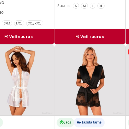
ya
Suurus:
S
M
L
XL
90
S/M
L/XL
XXL/XXXL
Vali suurus
Vali suurus
Sellel
Se
tootel
t
on
o
mitu
m
.
varianti.
v
Valikuid
V
saab
s
teha
t
hel.
tootelehel.
t
Laos
Tasuta tarne