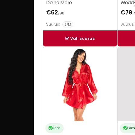
Deina More
Wedd
€
62.
€
79.
90
Suurus:
Suurus:
S/M
Vali suurus
Sellel
tootel
on
mitu
varianti
Valikuid
saab
teha
tootele
Laos
Laos