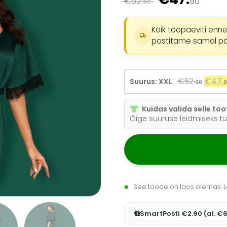
€
62.
90
90
hind
hind
oli:
on:
Kõik tööpäeviti enne
€62.
90
.
€47.
90
postitame samal pä
Algne
€
62.
€
47.
Suurus: XXL
90
hind
oli:
Kuidas valida selle to
€62.
9
Õige suuruse leidmiseks tu
See toode on laos olemas. L
SmartPosti €2.90 (al. €