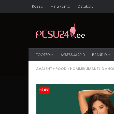
Kassa
Minu konto
Ostukorv
Skip to content
TOOTED
AKSESSUAARID
BRANDID
AVALEHT
»
POOD
»
HOMMIKUMANTLID
»
HOM
-24%