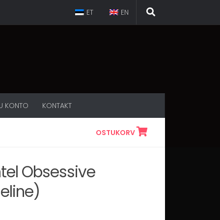
ET
EN
U KONTO
KONTAKT
OSTUKORV
el Obsessive
eline)
une