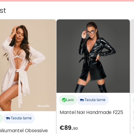
st
Sellel
Se
tootel
t
on
o
mitu
m
.
varianti.
v
Valikuid
V
saab
s
teha
t
hel.
tootelehel.
t
Laos
Tasuta tarne
Mantel Noir Handmade F225
Tasuta tarne
€
89.
90
kumantel Obsessive