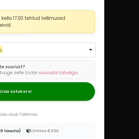
 kella 17.00 tehtud tellimused
.
eval.
Praegune
90
hind
on:
ote suurust?
0
€47.
.
90
.
tvuge selle toote
suuruste tabeliga
.
Lisa ostukorvi
adu asub Tallinnas.
60 tasuta)
Omniva €3.50