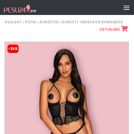
Skip to content
AVALEHT
»
POOD
»
KORSETID
»
KORSETT OBSESSIVE ROMANESA
OSTUKORV
-26%