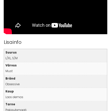
Lisainfo
Suurus
L/XL, S/M
Värvus
Must
Bränd
Obsessive
Kaup
Laos olemas
Tarne
Pakiautomaati