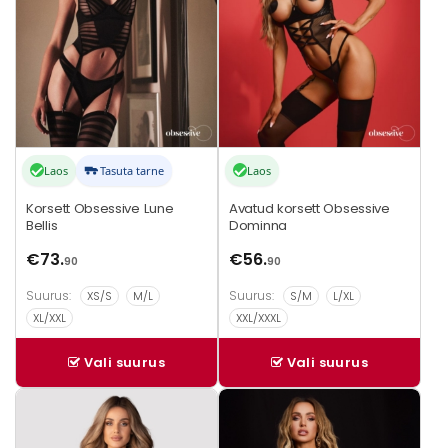
Valikuid
Valikuid
saab
saab
teha
teha
tootelehel.
tootelehel.
Laos
Tasuta tarne
Laos
Korsett Obsessive Lune
Avatud korsett Obsessive
Bellis
Dominna
€
73.
€
56.
90
90
Suurus:
Suurus:
XS/S
M/L
S/M
L/XL
XL/XXL
XXL/XXXL
Vali suurus
Vali suurus
Sellel
Sellel
tootel
tootel
on
on