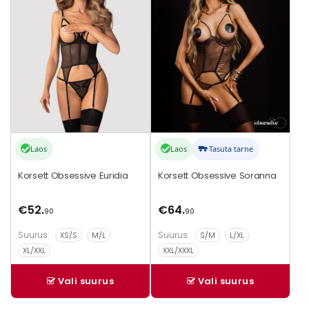
mitu
mitu
varianti.
varianti.
Valikuid
Valikuid
saab
saab
teha
teha
tootelehel.
tootelehel.
Laos
Laos
Tasuta tarne
Korsett Obsessive Euridia
Korsett Obsessive Soranna
€
52.
€
64.
90
90
Suurus:
Suurus:
XS/S
M/L
S/M
L/XL
XL/XXL
XXL/XXXL
Vali suurus
Vali suurus