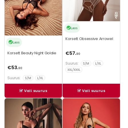
Laos
Korsett Obsessive Arrowel
Laos
€
57.
Korsett Beauty Night Goldie
90
Suurus:
S/M
L/XL
€
53.
90
XXL/XXXL
Suurus:
S/M
L/XL
Vali suurus
Vali suurus
Sellel
Sellel
tootel
tootel
on
on
mitu
mitu
varianti.
varianti.