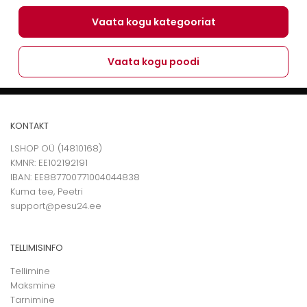
Vaata kogu kategooriat
Vaata kogu poodi
KONTAKT
LSHOP OÜ (14810168)
KMNR: EE102192191
IBAN: EE887700771004044838
Kuma tee, Peetri
support@pesu24.ee
TELLIMISINFO
Tellimine
Maksmine
Tarnimine