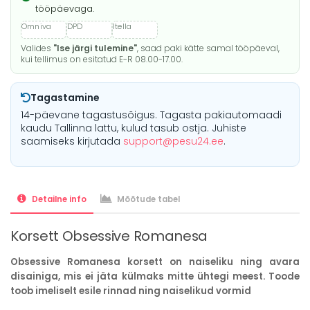
tööpäevaga.
Valides
"Ise järgi tulemine"
, saad paki kätte samal tööpäeval,
kui tellimus on esitatud E-R 08.00-17.00.
Tagastamine
14-päevane tagastusõigus. Tagasta pakiautomaadi
kaudu Tallinna lattu, kulud tasub ostja. Juhiste
saamiseks kirjutada
support@pesu24.ee
.
Detailne info
Mõõtude tabel
Korsett Obsessive Romanesa
Obsessive Romanesa korsett on naiseliku ning avara
disainiga, mis ei jäta külmaks mitte ühtegi meest. Toode
toob imeliselt esile rinnad ning naiselikud vormid