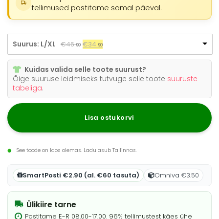
€46.
90
.
€34.
90
.
tellimused postitame samal päeval.
Suurus: L/XL
Algne
Praegune
€
46.
€
34.
90
90
hind
hind
oli:
on:
Kuidas valida selle toote suurust?
€46.
90
€34.
.
90
.
Õige suuruse leidmiseks tutvuge selle toote
suuruste
tabeliga
.
Lisa ostukorvi
See toode on laos olemas. Ladu asub Tallinnas.
SmartPosti €2.90 (al. €60 tasuta)
Omniva €3.50
Ülikiire tarne
Postitame E-R 08.00-17.00. 96% tellimustest käes ühe