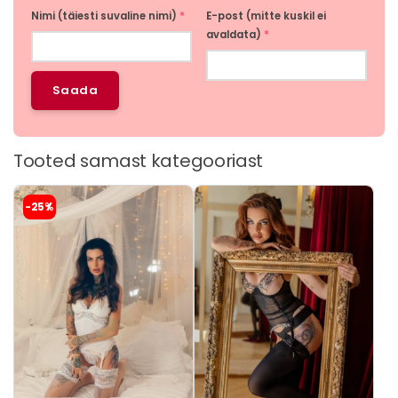
Nimi (täiesti suvaline nimi)
*
E-post (mitte kuskil ei
avaldata)
*
Tooted samast kategooriast
Sellel
Sellel
-25%
tootel
tootel
on
on
mitu
mitu
varianti.
varianti.
Valikuid
Valikuid
saab
saab
teha
teha
tootelehel.
tootelehel.