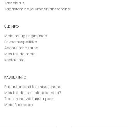
Tarnekiirus
Tagastamine ja ümbervahetamine
ÜLDINFO
Meie müügitingimused
Privaatsuspoliitika
Anonüümne tarne
Miks tellida meilt
Kontaktinfo
KASULIK INFO
Pakiautomaati tellimise juhend
Miks tellida ja usaldada meid?
Teeni raha või tasuta pesu
Meie
Facebook