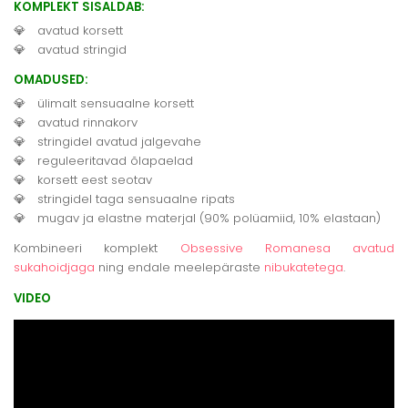
KOMPLEKT SISALDAB:
avatud korsett
avatud stringid
OMADUSED:
ülimalt sensuaalne korsett
avatud rinnakorv
stringidel avatud jalgevahe
reguleeritavad õlapaelad
korsett eest seotav
stringidel taga sensuaalne ripats
mugav ja elastne materjal (90% polüamiid, 10% elastaan)
Kombineeri komplekt
Obsessive Romanesa avatud
sukahoidjaga
ning endale meelepäraste
nibukatetega
.
VIDEO