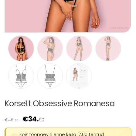
Korsett Obsessive Romanesa
€
34.
Algne
Praegune
€
46.
90
90
hind
hind
oli:
on:
Kõik tööpäeviti enne kella 17.00 tehtud