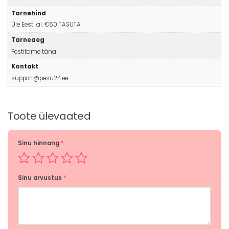
Tarnehind
Üle Eesti al. €60 TASUTA
Tarneaeg
Postitame täna
Kontakt
support@pesu24.ee
Toote ülevaated
Sinu hinnang
*
Sinu arvustus
*