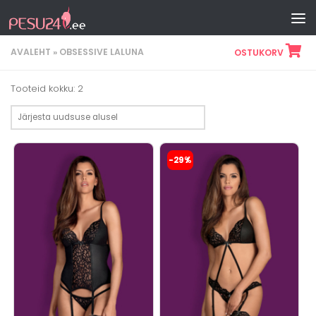
Skip to content
AVALEHT
»
OBSESSIVE LALUNA
OSTUKORV
Sorditud
Tooteid kokku: 2
uusimate
järgi
Sellel
Sellel
-29%
tootel
tootel
on
on
mitu
mitu
varianti.
varianti.
Valikuid
Valikuid
saab
saab
teha
teha
tootelehel.
tootelehel.