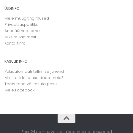
ÜLDINFO
Meie müügitingimused
Privaatsuspoliitika
Anonüümne tarne
Miks tellida meilt
Kontaktinfo
KASULIK INFO
Pakiautomaati tellimise juhend
Miks tellida ja usaldada meid?
Teeni raha või tasuta pesu
Meie
Facebook
Pesu24.ee - turvaline ja kodumaine pesupood