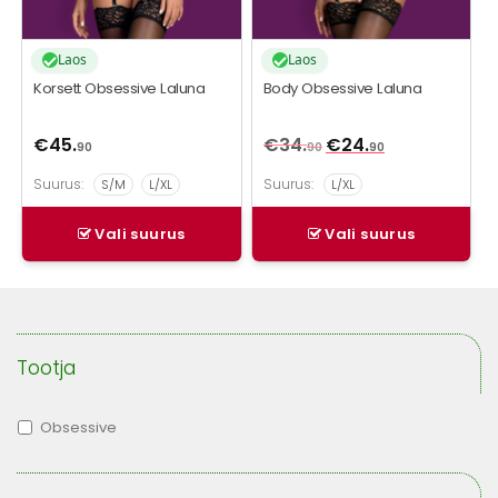
Laos
Laos
Korsett Obsessive Laluna
Body Obsessive Laluna
€
45.
€
34.
Algne
€
24.
Praegune
90
90
90
hind
hind
Suurus:
Suurus:
S/M
L/XL
L/XL
oli:
on:
€34.
90
€24.
.
90
.
Vali suurus
Vali suurus
Tootja
Obsessive