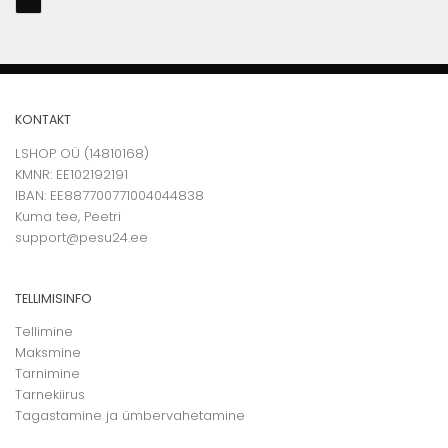
KONTAKT
LSHOP OÜ (14810168)
KMNR: EE102192191
IBAN: EE887700771004044838
Kuma tee, Peetri
support@pesu24.ee
TELLIMISINFO
Tellimine
Maksmine
Tarnimine
Tarnekiirus
Tagastamine ja ümbervahetamine