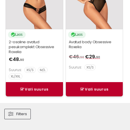
Laos
Laos
2-osaline avatud
Avatud body Obsessive
pesukomplekt Obsessive
Roxelia
Roxelia
€
46.
Algne
€
29.
Praegune
90
90
€
48.
90
hind
hind
Suurus:
XS/S
oli:
on:
Suurus:
XS/S
M/L
€46.
90
€29.
.
90
.
XL/XXL
Vali suurus
Vali suurus
Filters