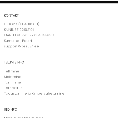
KONTAKT
LSHOP OÜ (14810168)
KMNR: EE102192191
IBAN: EE887700771004044838
Kuma tee, Peetri
support@pesu24.ee
TELLIMISINFO
Tellimine
Maksmine
Tarnimine
Tarnekiirus
Tagastamine ja ümbervahetamine
ÜLDINFO