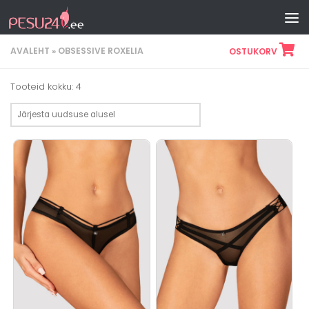
Skip to content
AVALEHT
»
OBSESSIVE ROXELIA
OSTUKORV
Sorditud
Tooteid kokku: 4
uusimate
järgi
Sellel
Sellel
tootel
tootel
on
on
mitu
mitu
varianti.
varianti.
Valikuid
Valikuid
saab
saab
teha
teha
tootelehel.
tootelehel.