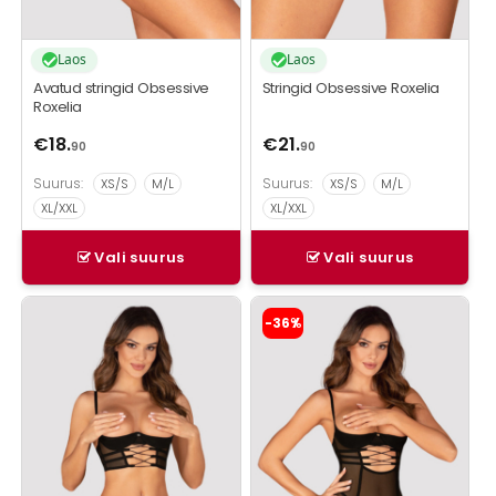
Laos
Laos
Avatud stringid Obsessive
Stringid Obsessive Roxelia
Roxelia
€
18.
€
21.
90
90
Suurus:
Suurus:
XS/S
M/L
XS/S
M/L
XL/XXL
XL/XXL
Vali suurus
Vali suurus
Sellel
Sellel
-36%
tootel
tootel
on
on
mitu
mitu
varianti.
varianti.
Valikuid
Valikuid
saab
saab
teha
teha
tootelehel.
tootelehel.