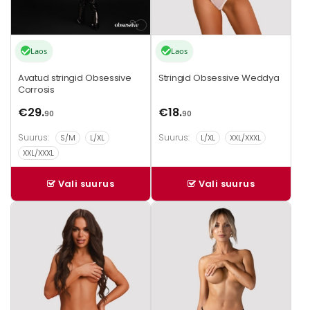
Laos
Laos
Avatud stringid Obsessive
Stringid Obsessive Weddya
Corrosis
€
29.
€
18.
90
90
Suurus:
Suurus:
S/M
L/XL
L/XL
XXL/XXXL
XXL/XXXL
Vali suurus
Vali suurus
Sellel
Sellel
tootel
tootel
on
on
mitu
mitu
varianti.
varianti.
Valikuid
Valikuid
saab
saab