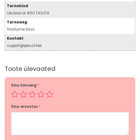
Tarnehind
Üle Eesti al. €60 TASUTA
Tarneaeg
Postitame täna
Kontakt
support@pesu24.ee
Toote ülevaated
Sinu hinnang
*
Sinu arvustus
*