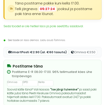
Täna postitame pakke kuni kella 17.00.
Telli järgneva
05:27:24
jooksul ja postitame
paki täna enne lõunat.
Seda toodet ei ole hetkel laos ja pole seetõttu saadaval.
See toode on laos olemas. Ladu asub Tallinnas.
SmartPosti €2.90 (al. €60 tasuta)
Omniva €3.50
Postitame täna
Postitame E-R 08.00-17.00. 96% tellimustest käes ühe
tööpäevaga.
Soovid kätte täna? Vali kassas
"Ise järgi tulemine"
ja saad paki
kätte juba täna Peetri Keskuse Omniva pakiautomaadist
hiljemalt alates kell 17.30. Pakiautomaat avatud 24/7 ja pakki
hoitakse automaadis 7 päeva.