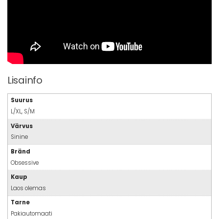
Lisainfo
Suurus
L/XL, S/M
Värvus
Sinine
Bränd
Obsessive
Kaup
Laos olemas
Tarne
Pakiautomaati