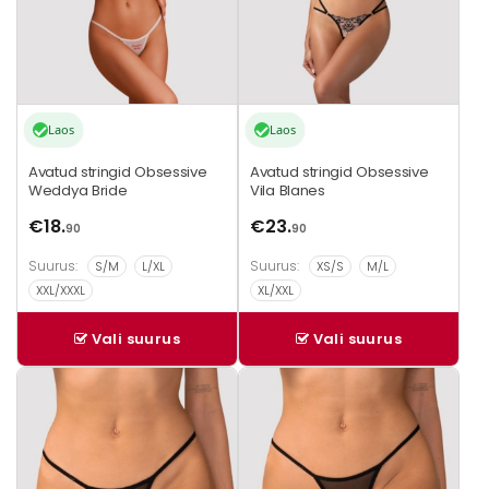
teha
teha
tootelehel.
tootelehel.
Laos
Laos
Avatud stringid Obsessive
Avatud stringid Obsessive
Weddya Bride
Vila Blanes
€
18.
€
23.
90
90
Suurus:
Suurus:
S/M
L/XL
XS/S
M/L
XXL/XXXL
XL/XXL
Vali suurus
Vali suurus
Sellel
Sellel
tootel
tootel
on
on
mitu
mitu
varianti.
varianti.