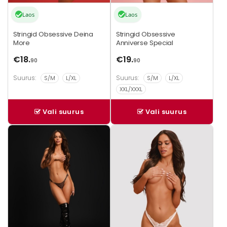
Laos
Laos
Stringid Obsessive Deina
Stringid Obsessive
More
Anniverse Special
€
18.
€
19.
90
90
Suurus:
Suurus:
S/M
L/XL
S/M
L/XL
XXL/XXXL
Vali suurus
Vali suurus
Sellel
Sellel
tootel
tootel
on
on
mitu
mitu
varianti.
varianti.
Valikuid
Valikuid
saab
saab
teha
teha
tootelehel.
tootelehel.