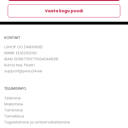
Vaata kogu poodi
KONTAKT
LSHOP OÜ (14810168)
KMNR: EE102192191
IBAN: EE887700771004044838
Kuma tee, Peetri
support@pesu24.ee
TELLIMISINFO
Tellimine
Maksmine
Tarnimine
Tarnekiirus
Tagastamine ja ümbervahetamine