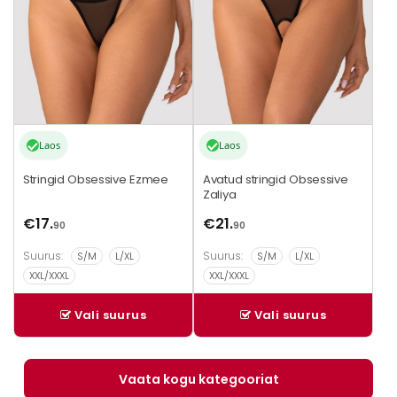
Valikuid
Valikuid
saab
saab
teha
teha
tootelehel.
tootelehel.
Laos
Laos
Stringid Obsessive Ezmee
Avatud stringid Obsessive
Zaliya
€
17.
€
21.
90
90
Suurus:
Suurus:
S/M
L/XL
S/M
L/XL
XXL/XXXL
XXL/XXXL
Vali suurus
Vali suurus
Vaata kogu kategooriat