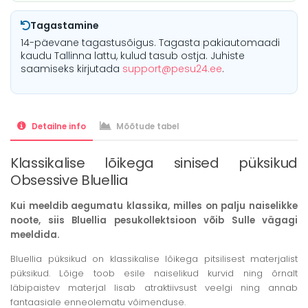
Tagastamine
14-päevane tagastusõigus. Tagasta pakiautomaadi
kaudu Tallinna lattu, kulud tasub ostja. Juhiste
saamiseks kirjutada
support@pesu24.ee
.
Detailne info
Mõõtude tabel
Klassikalise lõikega sinised püksikud
Obsessive Bluellia
Kui meeldib aegumatu klassika, milles on palju naiselikke
noote, siis Bluellia pesukollektsioon võib Sulle vägagi
meeldida.
Bluellia püksikud on klassikalise lõikega pitsilisest materjalist
püksikud. Lõige toob esile naiselikud kurvid ning õrnalt
läbipaistev materjal lisab atraktiivsust veelgi ning annab
fantaasiale enneolematu võimenduse.