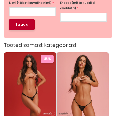
Nimi (täiesti suvaline nimi)
*
E-post (mitte kuskil ei
avaldata)
*
Tooted samast kategooriast
Sellel
Sellel
UUS
tootel
tootel
on
on
mitu
mitu
varianti.
varianti.
Valikuid
Valikuid
saab
saab
teha
teha
tootelehel.
tootelehel.