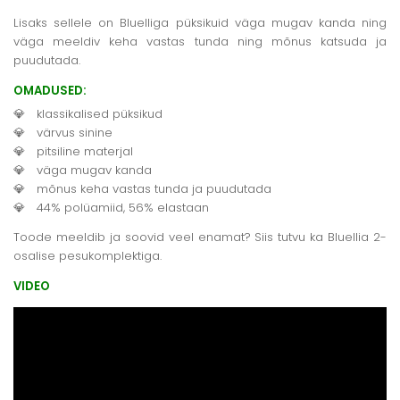
Lisaks sellele on Bluelliga püksikuid väga mugav kanda ning
väga meeldiv keha vastas tunda ning mõnus katsuda ja
puudutada.
OMADUSED:
klassikalised püksikud
värvus sinine
pitsiline materjal
väga mugav kanda
mõnus keha vastas tunda ja puudutada
44% polüamiid, 56% elastaan
Toode meeldib ja soovid veel enamat? Siis tutvu ka Bluellia 2-
osalise pesukomplektiga.
VIDEO