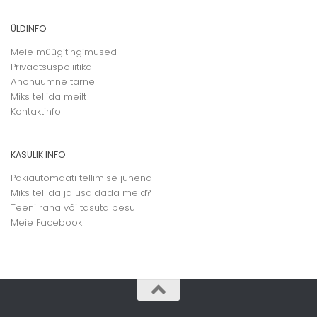
ÜLDINFO
Meie müügitingimused
Privaatsuspoliitika
Anonüümne tarne
Miks tellida meilt
Kontaktinfo
KASULIK INFO
Pakiautomaati tellimise juhend
Miks tellida ja usaldada meid?
Teeni raha või tasuta pesu
Meie
Facebook