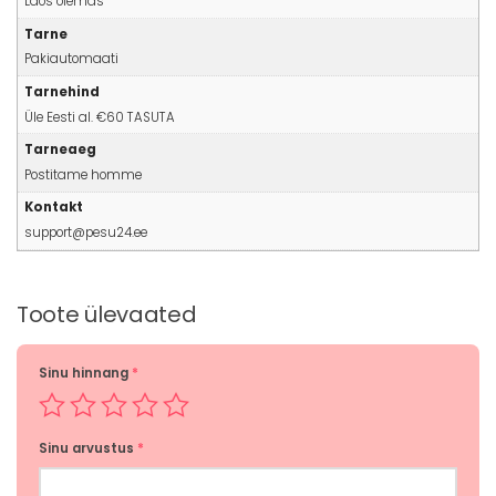
Laos olemas
Tarne
Pakiautomaati
Tarnehind
Üle Eesti al. €60 TASUTA
Tarneaeg
Postitame homme
Kontakt
support@pesu24.ee
Toote ülevaated
Sinu hinnang
*
Sinu arvustus
*