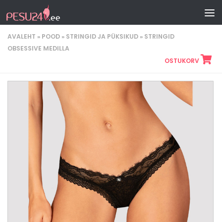
Skip to content
AVALEHT
»
POOD
»
STRINGID JA PÜKSIKUD
»
STRINGID
OBSESSIVE MEDILLA
OSTUKORV