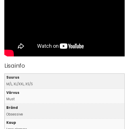
Lisainfo
Suurus
M/L, XL/XXL, XS/S
Värvus
Must
Bränd
Obsessive
Kaup