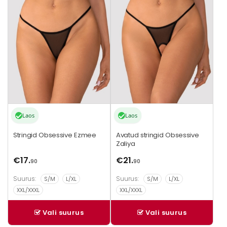
on
on
mitu
mitu
varianti.
varianti.
Valikuid
Valikuid
saab
saab
teha
teha
tootelehel.
tootelehel.
Laos
Laos
Stringid Obsessive Ezmee
Avatud stringid Obsessive
Zaliya
€
17.
€
21.
90
90
Suurus:
Suurus:
S/M
L/XL
S/M
L/XL
XXL/XXXL
XXL/XXXL
Vali suurus
Vali suurus