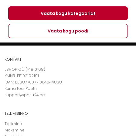
Vaata kogu kategooriat
Vaata kogu poodi
KONTAKT
LSHOP OÜ (14810168)
KMNR: EE102192191
IBAN: EE887700771004044838
Kuma tee, Peetri
support@pesu24.ee
TELLIMISINFO
Tellimine
Maksmine