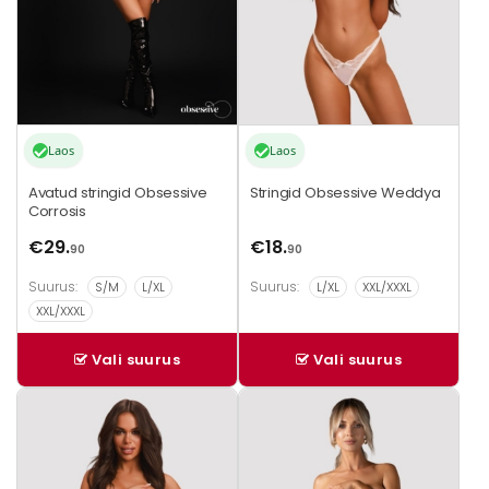
teha
teha
tootelehel.
tootelehel.
Laos
Laos
Avatud stringid Obsessive
Stringid Obsessive Weddya
Corrosis
€
29.
€
18.
90
90
Suurus:
Suurus:
S/M
L/XL
L/XL
XXL/XXXL
XXL/XXXL
Vali suurus
Vali suurus
Sellel
Sellel
tootel
tootel
on
on
mitu
mitu