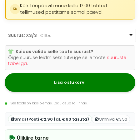
Kõik tööpäeviti enne kella 17.00 tehtud
tellimused postitame samal päeval.
Suurus: XS/S
€
19.
90
Kuidas valida selle toote suurust?
Õige suuruse leidmiseks tutvuge selle toote
suuruste
tabeliga
.
Lisa ostukorvi
See toode on laos olemas. Ladu asub Tallinnas.
SmartPosti €2.90 (al. €60 tasuta)
Omniva €3.50
Ülikiire tarne