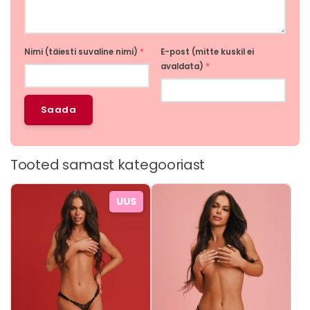
Nimi (täiesti suvaline nimi)
*
E-post (mitte kuskil ei
avaldata)
*
Tooted samast kategooriast
Sellel
Sellel
UUS
tootel
tootel
on
on
mitu
mitu
varianti.
varianti.
Valikuid
Valikuid
saab
saab
teha
teha
tootelehel.
tootelehel.