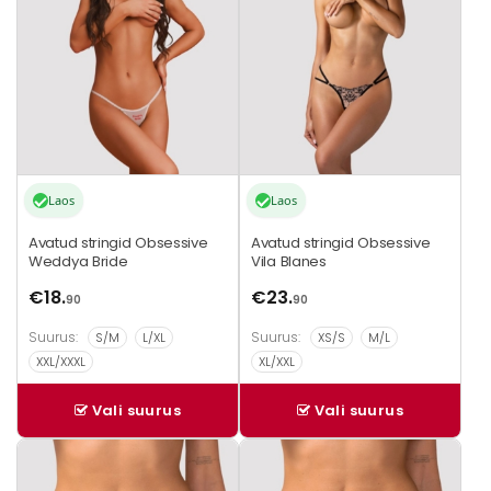
varianti.
varianti.
Valikuid
Valikuid
saab
saab
teha
teha
tootelehel.
tootelehel.
Laos
Laos
Avatud stringid Obsessive
Avatud stringid Obsessive
Weddya Bride
Vila Blanes
€
18.
€
23.
90
90
Suurus:
Suurus:
S/M
L/XL
XS/S
M/L
XXL/XXXL
XL/XXL
Vali suurus
Vali suurus
Sellel
Sellel
tootel
tootel