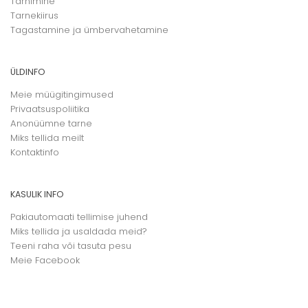
Tarnimine
Tarnekiirus
Tagastamine ja ümbervahetamine
ÜLDINFO
Meie müügitingimused
Privaatsuspoliitika
Anonüümne tarne
Miks tellida meilt
Kontaktinfo
KASULIK INFO
Pakiautomaati tellimise juhend
Miks tellida ja usaldada meid?
Teeni raha või tasuta pesu
Meie
Facebook