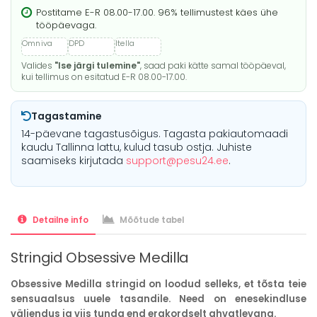
Postitame E-R 08.00-17.00. 96% tellimustest käes ühe
tööpäevaga.
Valides
"Ise järgi tulemine"
, saad paki kätte samal tööpäeval,
kui tellimus on esitatud E-R 08.00-17.00.
Tagastamine
14-päevane tagastusõigus. Tagasta pakiautomaadi
kaudu Tallinna lattu, kulud tasub ostja. Juhiste
saamiseks kirjutada
support@pesu24.ee
.
Detailne info
Mõõtude tabel
Stringid Obsessive Medilla
Obsessive Medilla stringid on loodud selleks, et tõsta teie
sensuaalsus uuele tasandile. Need on enesekindluse
väljendus ja viis tunda end erakordselt ahvatlevana.