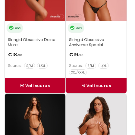
Laos
Laos
Stringid Obsessive Deina
Stringid Obsessive
More
Anniverse Special
€
18.
€
19.
90
90
Suurus:
Suurus:
S/M
L/XL
S/M
L/XL
XXL/XXXL
Vali suurus
Vali suurus
Sellel
Sellel
tootel
tootel
on
on
mitu
mitu
varianti.
varianti.
Valikuid
Valikuid
saab
saab