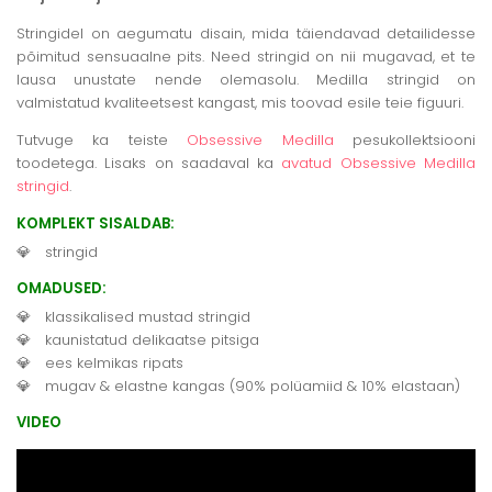
Stringidel on aegumatu disain, mida täiendavad detailidesse
põimitud sensuaalne pits. Need stringid on nii mugavad, et te
lausa unustate nende olemasolu. Medilla stringid on
valmistatud kvaliteetsest kangast, mis toovad esile teie figuuri.
Tutvuge ka teiste
Obsessive Medilla
pesukollektsiooni
toodetega. Lisaks on saadaval ka
avatud Obsessive Medilla
stringid
.
KOMPLEKT SISALDAB:
stringid
OMADUSED:
klassikalised mustad stringid
kaunistatud delikaatse pitsiga
ees kelmikas ripats
mugav & elastne kangas (90% polüamiid & 10% elastaan)
VIDEO